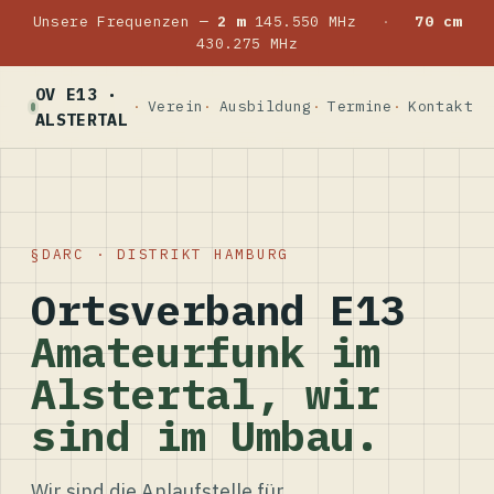
Unsere Frequenzen —
2 m
145.550 MHz
·
70 cm
430.275 MHz
OV E13 ·
Verein
Ausbildung
Termine
Kontakt
ALSTERTAL
DARC · DISTRIKT HAMBURG
Ortsverband E13
Amateurfunk im
Alstertal, wir
sind im Umbau.
Wir sind die Anlaufstelle für