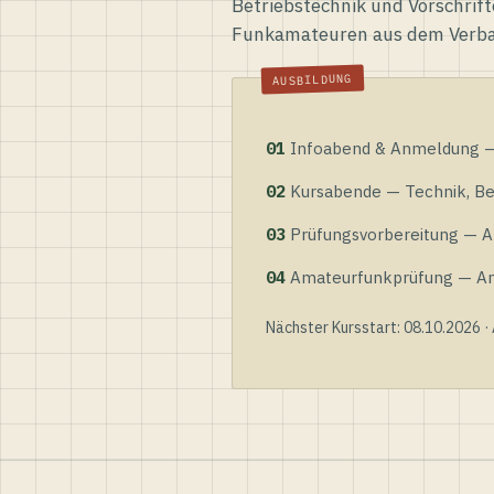
Betriebstechnik und Vorschrift
Funkamateuren aus dem Verb
01
Infoabend & Anmeldung — 
02
Kursabende — Technik, Bet
03
Prüfungsvorbereitung — Al
04
Amateurfunkprüfung — Anme
Nächster Kursstart: 08.10.2026 ·