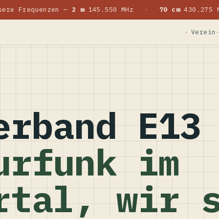
sere Frequenzen —
2 m
145.550 MHz
·
70 cm
430.275 
Verein
erband E13
urfunk im
rtal, wir 