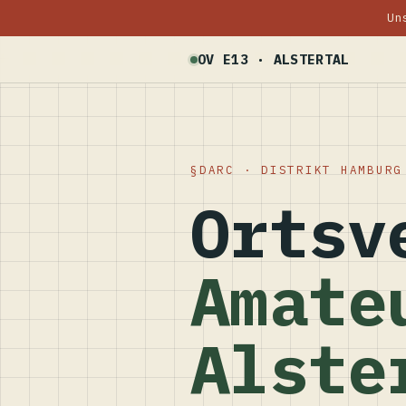
Un
OV E13 · ALSTERTAL
DARC · DISTRIKT HAMBURG
Ortsv
Amate
Alste