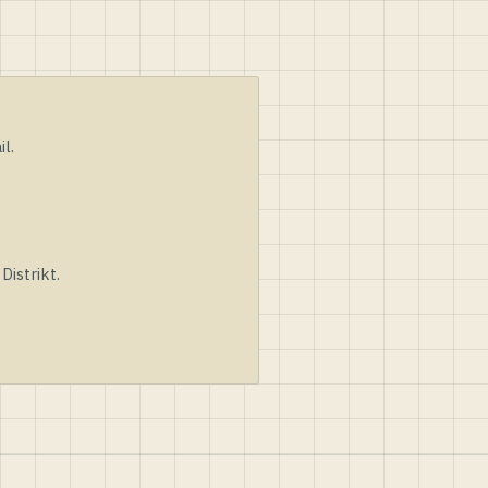
l.
istrikt.