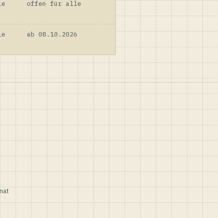
le
offen für alle
le
ab 08.10.2026
nat