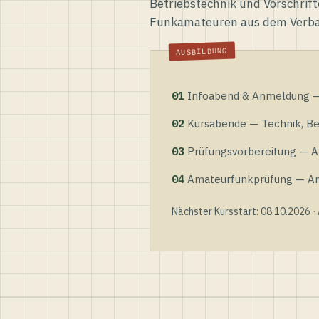
Betriebstechnik und Vorschrift
Funkamateuren aus dem Verb
01
Infoabend & Anmeldung — 
02
Kursabende — Technik, Bet
03
Prüfungsvorbereitung — Al
04
Amateurfunkprüfung — Anme
Nächster Kursstart: 08.10.2026 ·