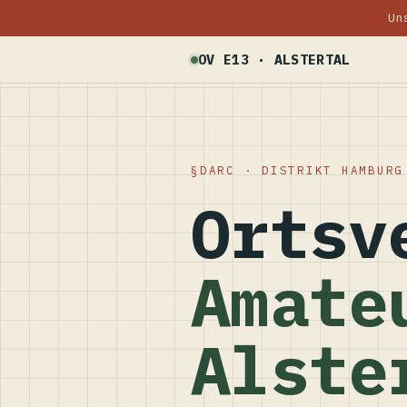
Un
OV E13 · ALSTERTAL
DARC · DISTRIKT HAMBURG
Ortsv
Amate
Alste