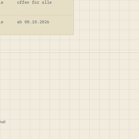
le
offen für alle
le
ab 08.10.2026
nat