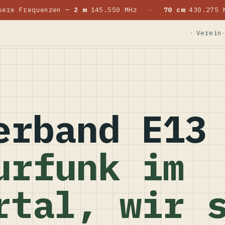
sere Frequenzen —
2 m
145.550 MHz
·
70 cm
430.275 
Verein
erband E13
urfunk im
rtal, wir 