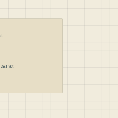
l.
istrikt.