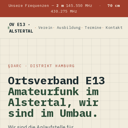
Unsere Frequenzen —
2 m
145.550 MHz
·
70 cm
430.275 MHz
OV E13 ·
Verein
Ausbildung
Termine
Kontakt
ALSTERTAL
DARC · DISTRIKT HAMBURG
Ortsverband E13
Amateurfunk im
Alstertal, wir
sind im Umbau.
Wir sind die Anlaufstelle für