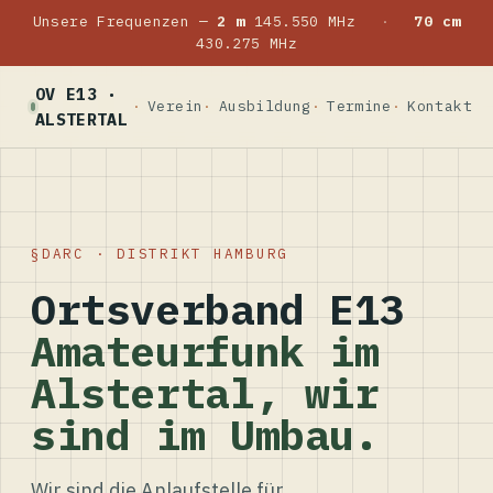
Unsere Frequenzen —
2 m
145.550 MHz
·
70 cm
430.275 MHz
OV E13 ·
Verein
Ausbildung
Termine
Kontakt
ALSTERTAL
DARC · DISTRIKT HAMBURG
Ortsverband E13
Amateurfunk im
Alstertal, wir
sind im Umbau.
Wir sind die Anlaufstelle für