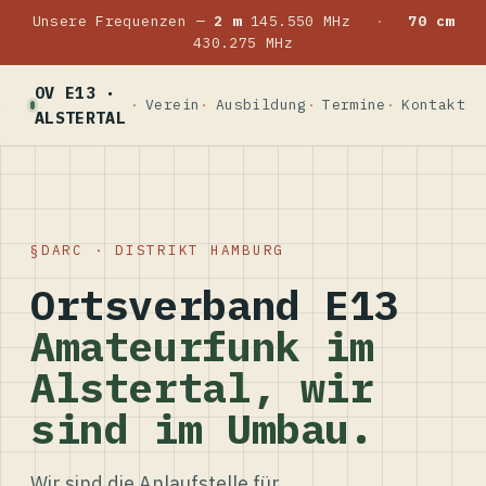
Unsere Frequenzen —
2 m
145.550 MHz
·
70 cm
430.275 MHz
OV E13 ·
Verein
Ausbildung
Termine
Kontakt
ALSTERTAL
DARC · DISTRIKT HAMBURG
Ortsverband E13
Amateurfunk im
Alstertal, wir
sind im Umbau.
Wir sind die Anlaufstelle für