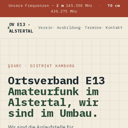
Unsere Frequenzen —
2 m
145.550 MHz
·
70 cm
430.275 MHz
OV E13 ·
Verein
Ausbildung
Termine
Kontakt
ALSTERTAL
DARC · DISTRIKT HAMBURG
Ortsverband E13
Amateurfunk im
Alstertal, wir
sind im Umbau.
Wir sind die Anlaufstelle für