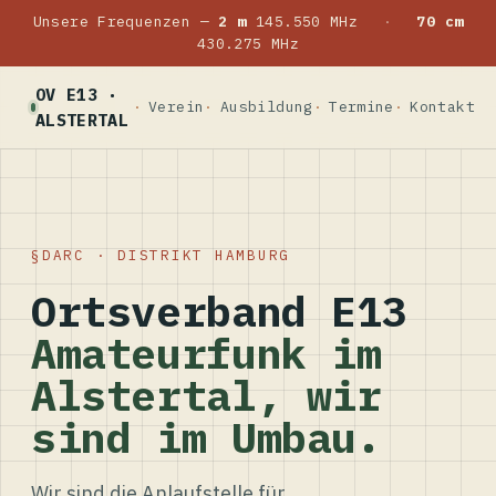
Unsere Frequenzen —
2 m
145.550 MHz
·
70 cm
430.275 MHz
OV E13 ·
Verein
Ausbildung
Termine
Kontakt
ALSTERTAL
DARC · DISTRIKT HAMBURG
Ortsverband E13
Amateurfunk im
Alstertal, wir
sind im Umbau.
Wir sind die Anlaufstelle für