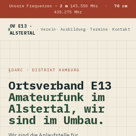
Unsere Frequenzen —
2 m
145.550 MHz
·
70 cm
430.275 MHz
OV E13 ·
Verein
Ausbildung
Termine
Kontakt
ALSTERTAL
DARC · DISTRIKT HAMBURG
Ortsverband E13
Amateurfunk im
Alstertal, wir
sind im Umbau.
Wir sind die Anlaufstelle für