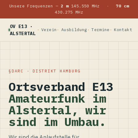
Unsere Frequenzen —
2 m
145.550 MHz
·
70 cm
430.275 MHz
OV E13 ·
Verein
Ausbildung
Termine
Kontakt
ALSTERTAL
DARC · DISTRIKT HAMBURG
Ortsverband E13
Amateurfunk im
Alstertal, wir
sind im Umbau.
Wir sind die Anlaufstelle für